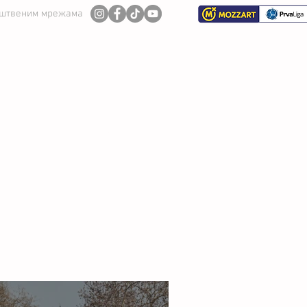
уштвеним мрежама
И ТИМ
СЕЗОНА 2026/27