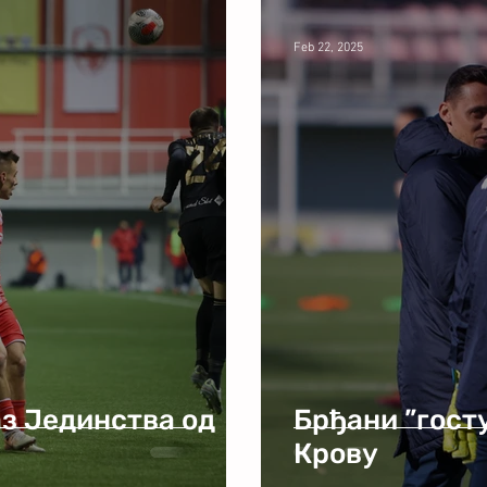
Feb 22, 2025
з Јединства од
Брђани ”гост
Крову