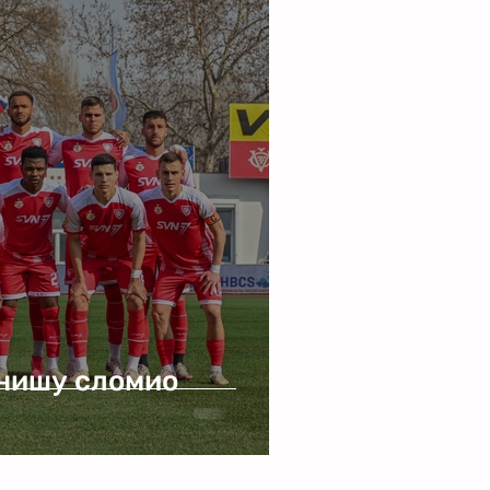
нишу сломио