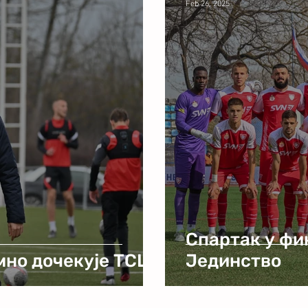
Feb 26, 2025
Спартак у фи
мно дочекује ТСЦ
Јединство