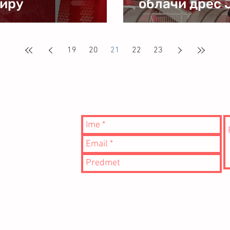
аиру
облачи дрес 
19
20
21
22
23
с