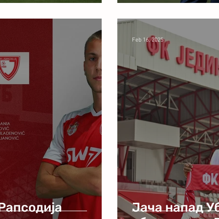
Feb 16, 2025
 Рапсодија
Јача напад У