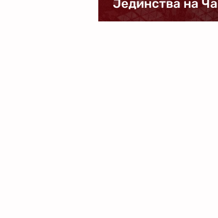
Јединства на Ч
Контактирајте на
Улица:
Омладинцка ББ
14210 Уб
E-mail:
office@fkjedinstvoub.com
marketing@fkjedinstvoub.com