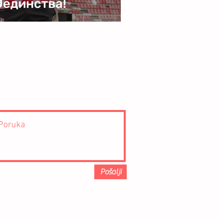
Јединства!
Pošalji