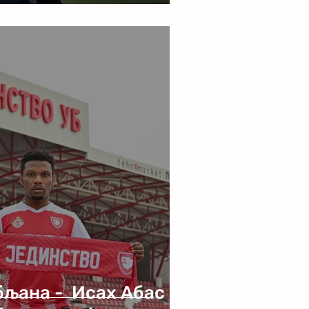
бљана - Исах Абас