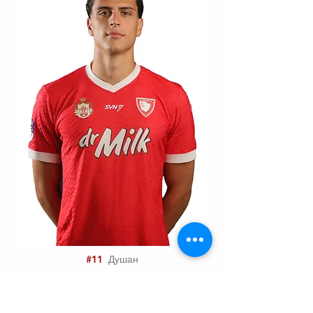
#11
Душан
Лишанин