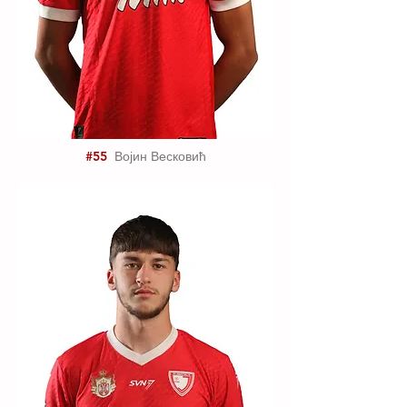
#55
Војин Весковић