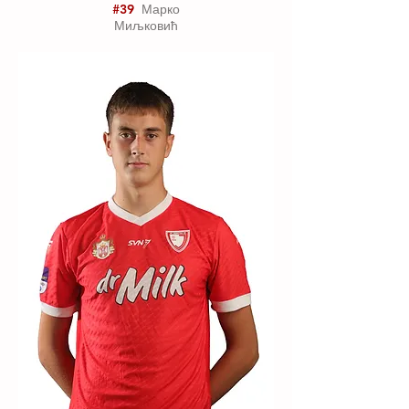
#39
Марко
Миљковић