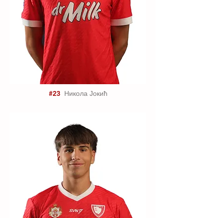
#23
Никола Јокић