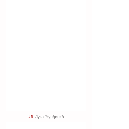
#5
Лука Ђурђевић