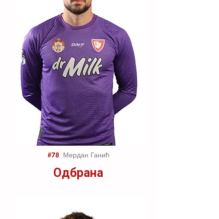
#78
Мердан Ганић
Одбрана