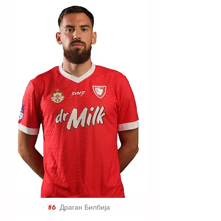
#6
Драган Билбија