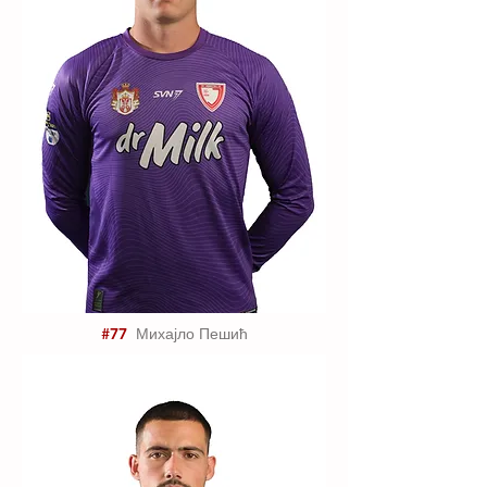
#77
Михајло Пешић