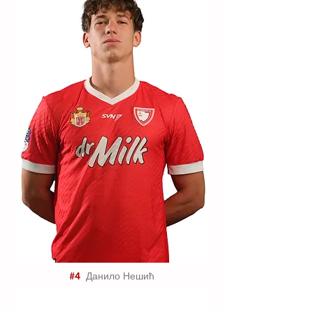
#4
Данило Нешић