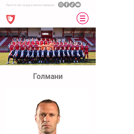
Пратите нас на друштвеним мрежама
ФК ЈЕДИНСТВО УБ
Голмани