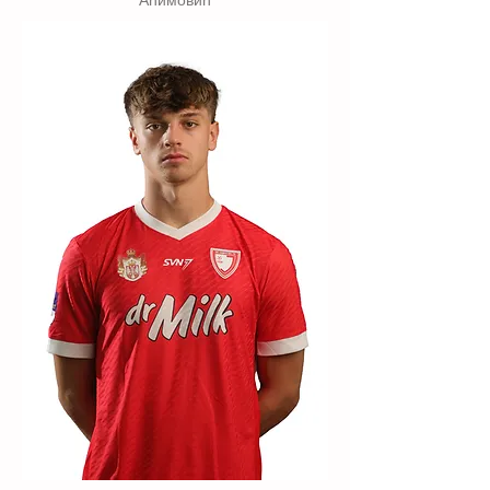
Аћимовић