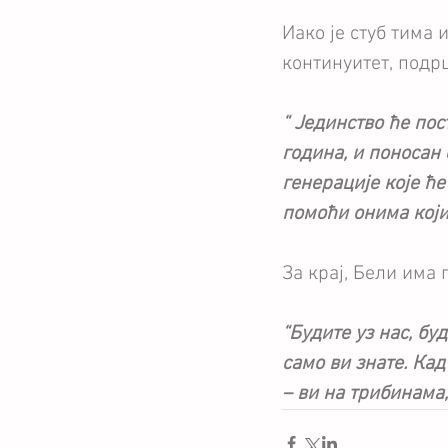
Иако је стуб тима 
континуитет, подр
“ Јединство ће пос
година, и поносан 
генерације које ће
помоћи онима који 
За крај, Бели има п
“Будите уз нас, бу
само ви знате. Кад
– ви на трибинама,