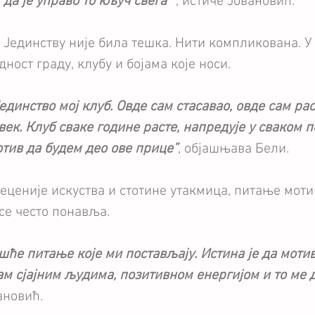
 да је управо то кључ свега’’
 , истиче Јовановић.
 Јединству није била тешка. Нити компликована. У 
ност граду, клубу и бојама које носи.
 Јединство мој клуб. Овде сам стасавао, овде сам рас
век. Клуб сваке године расте, напредује у сваком п
отив да будем део ове прице”
, објашњава Бели.
еценије искуства и стотине утакмица, питање мотив
се често понавља. 
ешће питање које ми постављају. Истина је да моти
м сјајним људима, позитивном енергијом и то ме д
ановић.