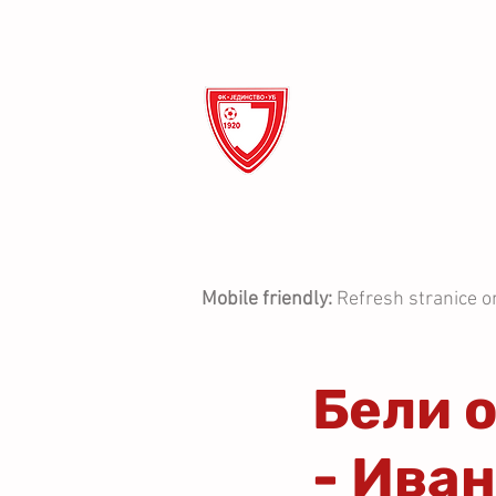
ФК Ј
ПОЧЕТНА
О КЛУБУ
Mobile friendly:
Refresh stranice o
Бели 
- Ива