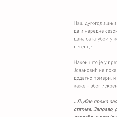
Наш дугогодишњи 
да и наредне сезо
дана са клубом у к
легенде.
Након што је у пре
Јовановић не показ
додатно помери, и 
каже – због искре
„ Љубав према овом
стативе. Заправо, 