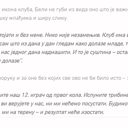
и икона клуба, Бели не губи из вида оно што је важн
шку млађима и ширу слику.
тојати и без мене. Нико није незамењив. Клуб има 
сам што из дана у дан гледам како долазе младе, 
 нас једног дана надмашити. И то је суштина – оста
долазе''.
оруку и за оне без којих све ово не би било исто – 
дите наш 12. играч од првог кола. Испуните трибине
 ви верујете у нас, ни ми нећемо посустати. Будимо
 ми на терену – и резултат неће изостати.