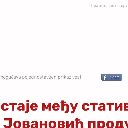
Пратите нас на др
ЕДИНСТВО УБ
ВЕСТИ
СТРУЧНИ ШТАБ
ПРВ
mogućava pojednostavljen prikaz vesti
Share
остаје међу стати
н Јовановић про