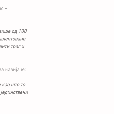
о – 
више од 100 
талентоване 
вити траг и 
за навијаче:
 као што то 
 јединствени 