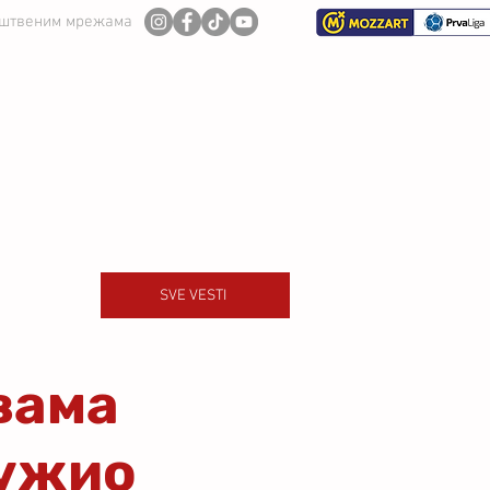
уштвеним мрежама
И ТИМ
СЕЗОНА 2026/27
SVE VESTI
вама
дужио