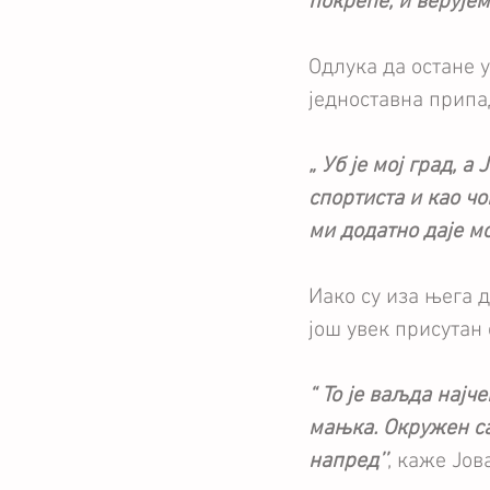
покреће, и верујем
Одлука да остане у
једноставна припад
„ Уб је мој град, а
спортиста и као чо
ми додатно даје м
Иако су иза њега д
још увек присутан 
“ То је ваљда најч
мањка. Окружен са
напред’’
, каже Јов