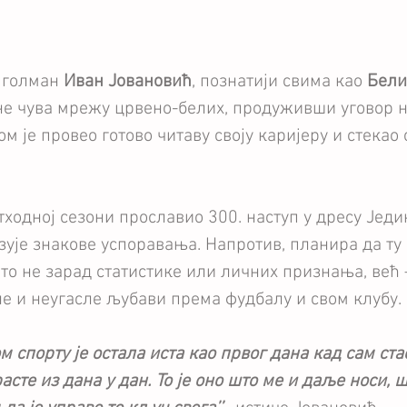
голман 
Иван Јовановић
, познатији свима као 
Бели
не чува мрежу црвено-белих, продуживши уговор н
ом је провео готово читаву своју каријеру и стекао 
тходној сезони прославио 300. наступ у дресу Једин
ује знакове успоравања. Напротив, планира да ту 
то не зарад статистике или личних признања, већ 
не и неугасле љубави према фудбалу и свом клубу.
 спорту је остала иста као првог дана кад сам ста
расте из дана у дан. То је оно што ме и даље носи, ш