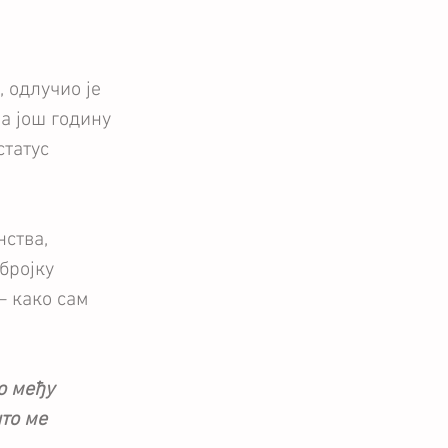
, одлучио је 
а још годину 
статус 
ства, 
бројку 
– како сам 
о међу 
то ме 