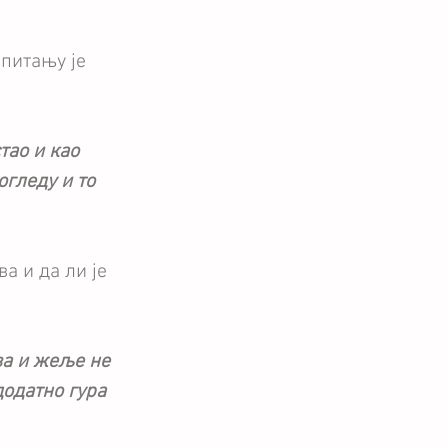
питању је 
тао и као 
огледу и то 
а и да ли је 
ва и жеље не 
одатно гура 