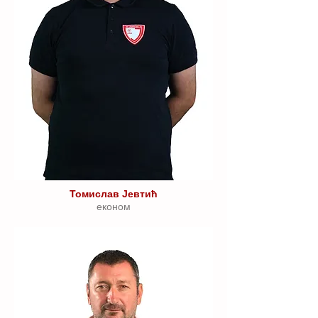
Томислав Јевтић
економ