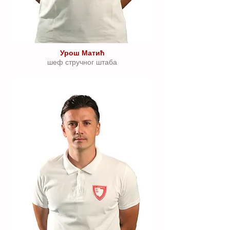
Урош Матић
шеф стручног штаба