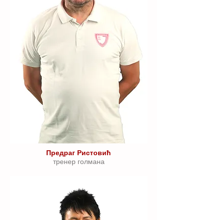
Предраг Ристовић
тренер голмана