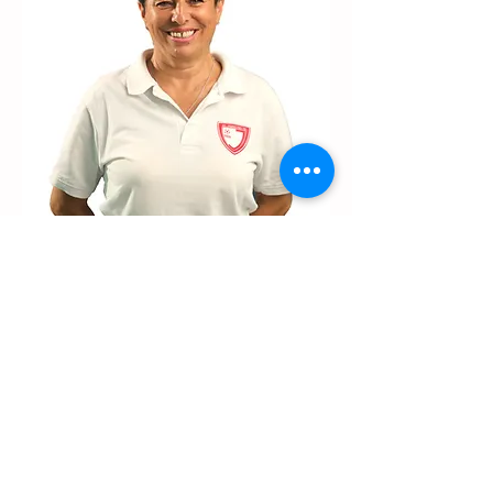
Весна Николић
економ