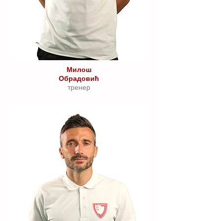
Милош
Обрадовић
тренер