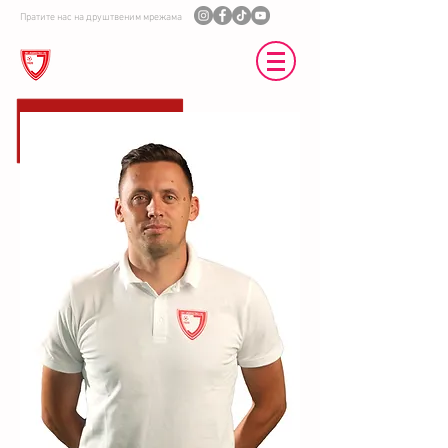
Пратите нас на друштвеним мрежама
ФК ЈЕДИНСТВО УБ