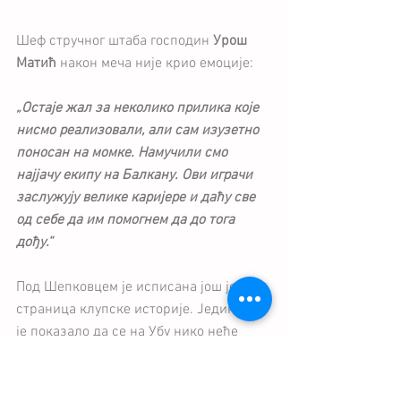
Шеф стручног штаба господин
 Урош 
Матић
 након меча није крио емоције:
„Остаје жал за неколико прилика које 
нисмо реализовали, али сам изузетно 
поносан на момке. Намучили смо 
најјачу екипу на Балкану. Ови играчи 
заслужују велике каријере и даћу све 
од себе да им помогнем да до тога 
дођу.“
Под Шепковцем је исписана још једна 
страница клупске историје. Јединство 
је показало да се на Убу нико неће 
лако прошетати па ни шампион.