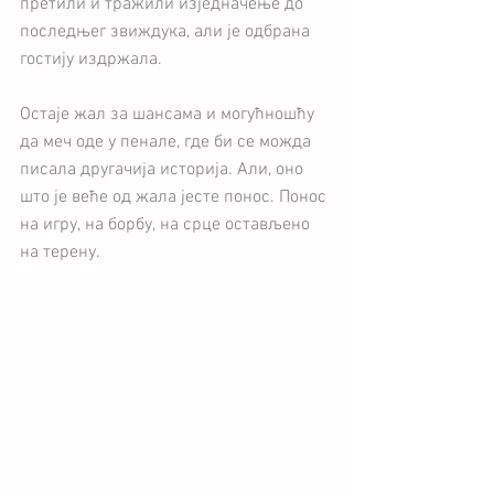
претили и тражили изједначење до 
последњег звиждука, али је одбрана 
гостију издржала.
Остаје жал за шансама и могућношћу 
да меч оде у пенале, где би се можда 
писала другачија историја. Али, оно 
што је веће од жала јесте понос. Понос 
на игру, на борбу, на срце остављено 
на терену.