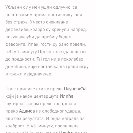
Убљани су у меч ушли одлучно, са 
поштовањем према противнику, али 
без страха. Уместо очекиване 
дефанзиве, храбро су кренули напред, 
покушавајући да пробију бедем 
фаворита. Ипак, гости су рано повели, 
већ у 7. минуту Црвена звезда долази 
до предности. Тај гол није поколебао 
домаћина, који наставља да гради игру 
и тражи изједначење.
Прве прилике стижу преко 
Пауновића
, 
који је након центаршута 
Илића
шутирао главом преко гола, као и 
преко 
Адамса
 из слободног ударца, 
али без резултата. И онда награда за 
храброст. У 43. минуту, после лепе 