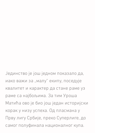
Јединство је још једном показало да, 
иако важи за „малу“ екипу, поседује 
квалитет и карактер да стане раме уз 
раме са најбољима. За тим Уроша 
Матића ово је био још један историјски 
корак у низу успеха. Од пласмана у 
Прву лигу Србије, преко Суперлиге, до 
самог полуфинала националног купа.