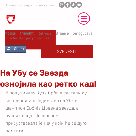
Пратите нас на друштвеним мрежама
ФК ЈЕДИНСТВО УБ
Mobile friendly:
Refresh stranice omogućava
pojednostavljen prikaz vesti
Share
SVE VESTI
На Убу се Звезда
ознојила као ретко кад!
У полуфиналу Купа Србије састали су 
се прволигаш Јединство са Уба и 
шампион Србије Црвена звезда, а 
публика под Шепковцем 
присуствовала је мечу који ће се дуго 
памтити.