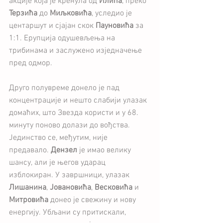
акције која је кренула од 
Илића
, преко 
Терзића 
до 
Миљковића
, уследио је 
центаршут и сјајан скок 
Пауновића
 за 
1:1. Ерупција одушевљења на 
трибинама и заслужено изједначење 
пред одмор.
Друго полувреме донело је пад 
концентрације и нешто слабији улазак 
домаћих, што Звезда користи и у 68. 
минуту поново долази до вођства. 
Јединство се, међутим, није 
предавало. 
Дензел
 је имао велику 
шансу, али је његов ударац 
изблокиран. У завршници, улазак 
Лишанина
, 
Јовановића
, 
Весковића
 и 
Митровића 
донео је свежину и нову 
енергију. Убљани су притискали, 