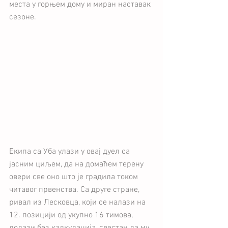
места у горњем дому и миран наставак 
сезоне.
Екипа са Уба улази у овај дуел са 
јасним циљем, да на домаћем терену 
овери све оно што је градила током 
читавог првенства. Са друге стране, 
ривал из Лесковца, који се налази на 
12. позицији од укупно 16 тимова, 