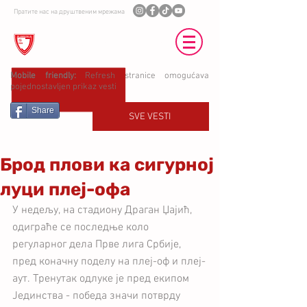
Пратите нас на друштвеним мрежама
ФК ЈЕДИНСТВО УБ
Mobile friendly:
Refresh stranice omogućava
pojednostavljen prikaz vesti
Share
SVE VESTI
Брод плови ка сигурној
луци плеј-офа
У недељу, на стадиону Драган Џајић, 
одиграће се последње коло 
регуларног дела Првe лига Србије, 
пред коначну поделу на плеј-оф и плеј-
аут. Тренутак одлуке је пред екипом 
Јединства - победа значи потврду 