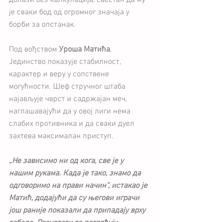
долази без калкулација, свестан да му 
је сваки бод од огромног значаја у 
борби за опстанак.
Под вођством 
Уроша Матића
, 
Јединство показује стабилност, 
карактер и веру у сопствене 
могућности. Шеф стручног штаба 
најављује чврст и садржајан меч, 
наглашавајући да у овој лиги нема 
слабих противника и да сваки дуел 
захтева максималан приступ.
„Не зависимо ни од кога, све је у 
нашим рукама. Када је тако, знамо да 
одговоримо на прави начин“, истакао је 
Матић, додајући да су његови играчи 
још раније показали да припадају врху 