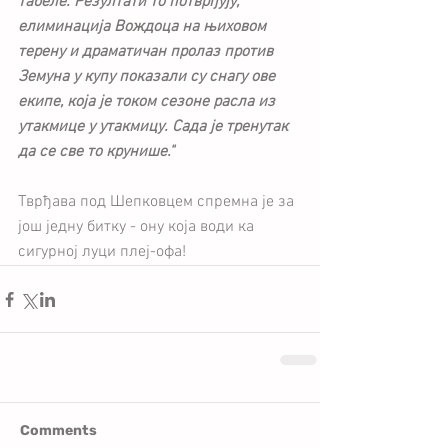
табеле. Резултати то потврђују, 
елиминација Вождоца на њиховом  
терену и драматичан пролаз против 
Земуна у купу показали су снагу ове 
екипе, која је током сезоне расла из 
утакмице у утакмицу. Сада је тренутак 
да се све то крунише."
Тврђава под Шепковцем спремна је за 
још једну битку - ону која води ка 
сигурној луци плеј-офа!
Comments