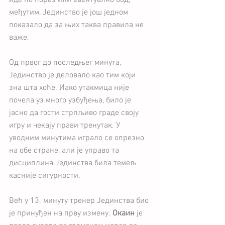
иде по пораз или евентуално бод, 
међутим, Јединство је још једном 
показало да за њих таква правила не 
важе.
Од првог до последњег минута, 
Јединство је деловало као тим који 
зна шта хоће. Иако утакмица није 
почела уз много узбуђења, било је 
јасно да гости стрпљиво граде своју 
игру и чекају прави тренутак. У 
уводним минутима играло се опрезно 
на обе стране, али је управо та 
дисциплина Јединства била темељ 
касније сигурности.
Већ у 13. минуту тренер Јединства био 
је принуђен на прву измену. 
Окаин
 је 