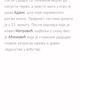
после судара са голманом морао да 
напусти терен, а уместо њега у игру је 
ушао 
Адамс
, што није пореметило 
ритам екипе. Предност гостима донета 
је у 22. минуту. После корнера који је 
извео 
Митровић
, најбољи у скоку био 
је 
Аћимовић
 који је снажним ударцем 
главом затресао мрежу и довео 
Јединство у вођство.