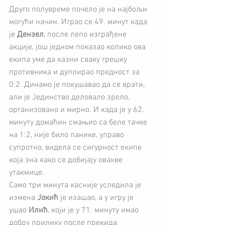
Друго полувреме почело је на најбољи 
могући начин. Играо се 49. минут када 
је 
Дензел
, после лепо изграђене 
акције, још једном показао колико ова 
екипа уме да казни сваку грешку 
противника и дуплирао предност за 
0:2. Динамо је покушавао да се врати, 
али је Јединство деловало зрело, 
организовано и мирно. И када је у 62. 
минуту домаћин смањио са беле тачке 
на 1:2, није било панике, управо 
супротно, видела се сигурност екипе 
која зна како се добијају овакве 
утакмице.
Само три минута касније уследила је 
измена 
Јокић
 је изашао, а у игру је 
ушао 
Илић
, који је у 71. минуту имао 
добру прилику после прекида 