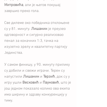
Митровића
, али је његов покушај 
завршио преко гола.
Све дилеме око победника отклоњене 
су у 81. минуту. 
Лишанин 
је преузео 
одговорност и сигурно реализовао 
пенал за коначних 1:3, тачка на 
изузетно зрелу и квалитетну партију 
Јединства.
У самом финишу, у 90. минуту прилику 
су добили и свежи играчи. Терен су 
напустили 
Лишанин
 и 
Терзић
, док су у 
игру ушли 
Весковић
 и 
Пауновић
, што је 
још једном показало колико ова екипа 
има ширину и здраву конкуренцију у 
тиму.