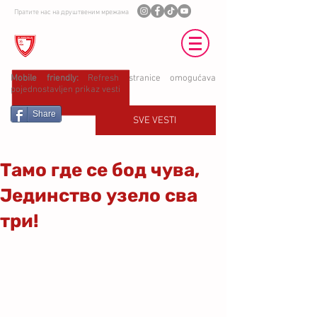
Пратите нас на друштвеним мрежама
ФК ЈЕДИНСТВО УБ
Mobile friendly:
Refresh stranice omogućava
pojednostavljen prikaz vesti
Share
SVE VESTI
Тамо где се бод чува,
Јединство узело сва
три!