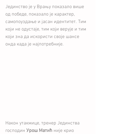
Јединство је у Врању показало више 
од победе, показало је карактер, 
самопоуздање и јасан идентитет. Тим 
који не одустаје, тим који верује и тим 
који зна да искористи своје шансе 
онда када је најпотребније.
Након утакмице, тренер Јединства 
господин 
Урош Матић
 није крио 