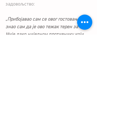
задовољство:
„Прибојавао сам се овог гостовања, 
знао сам да је ово тежак терен за игру. 
Није лако ниједном противнику који 
овде дође да игра против Динама. Могу 
да будем само препоносан и 
презадовољан како су момци ушли и 
одиграли утакмицу. Контрола је била 
наша и заслужено смо узели три бода. 
Посебно бих похвалио Аћимовића, који 
није стандардан стартер, али ми је 
данас на најбољи начин узвратио 
поверење. Да сам могао да бирам ко ће 
постићи голове, сигурно бих изабрао 
Аћимовића и Лишанина.“