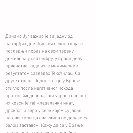
Динамо Југ важио је за једну од 
најтврђих домаћинских екипа која је 
последњи пораз на свом терену 
доживела у септембру, у првом делу 
првенства, када их је минималним 
резултатом савладао Текстилац. Са 
друге стране, Јединство је у Врање 
стигло после негативног исхода 
против Смедерева, али управо оно што 
их краси је тај младалачки инат, 
дрскост и вера у себе којом су јасно 
наговестили да ова екипа не долази са 
белом заставом. Кажу да се у Врање 