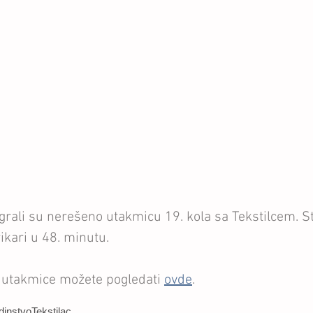
igrali su nerešeno utakmicu 19. kola sa Tekstilcem. St
ikari u 48. minutu.
a utakmice možete pogledati 
ovde
.
dinstvo
Tekstilac