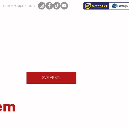
уштвеним мрежама
И ТИМ
СЕЗОНА 2026/27
SVE VESTI
cem