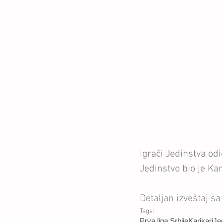
Igrači Jedinstva od
Jedinstvo bio je Kar
Detaljan izveštaj s
Tags:
Prva liga Srbije
Karikari
Je