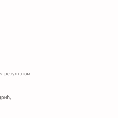
м резултатом 
рић, 