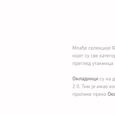
Млађе селекције Ф
којег су све катег
преглед утакмица 
Омладинци
 су на
2:0. Тим је имао к
прилике преко 
Ок