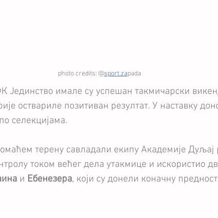
photo credits: @
sport.za
pada
К Јединство имале су успешан такмичарски викенд
орије оствариле позитиван резултат. У наставку дон
по селекцијама.
 домаћем терену савладали екипу Академије Дуљај 
онтролу током већег дела утакмице и искористио дв
аина
 и 
Ебенезера
, који су донели коначну предност