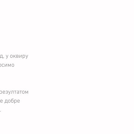
, у оквиру 
осимо 
резултатом 
е добре 
.