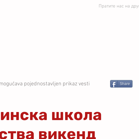
Пратите нас на др
ЕДИНСТВО УБ
ВЕСТИ
СТРУЧНИ ШТАБ
ПРВ
mogućava pojednostavljen prikaz vesti
Share
инска школа
ства викенд