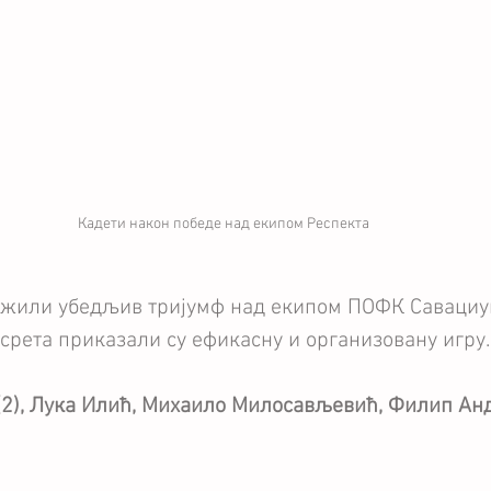
Кадети након победе над екипом Респекта
лежили убедљив тријумф над екипом ПОФК Савациу
усрета приказали су ефикасну и организовану игру.
2), Лука Илић, Михаило Милосављевић, Филип Анд