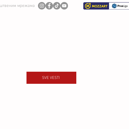
уштвеним мрежама
И ТИМ
СЕЗОНА 2026/27
SVE VESTI