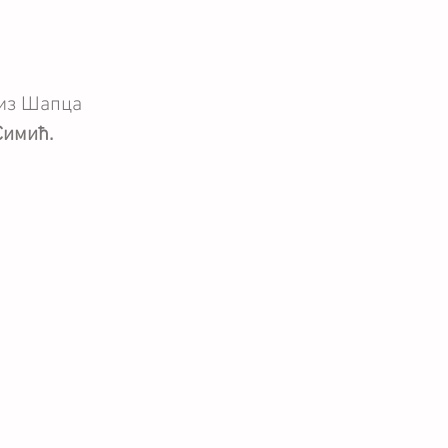
 из Шапца 
Симић.