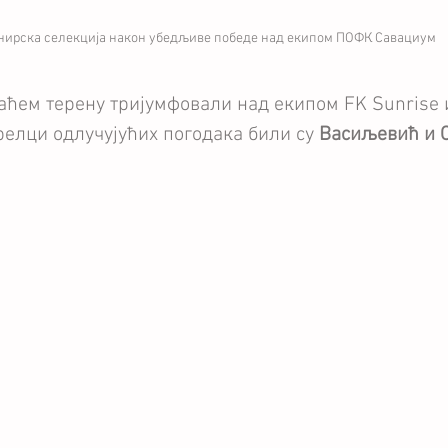
нирска селекција након убедљиве победе над екипом ПОФК Савациум
маћем терену тријумфовали над екипом FK Sunrise
трелци одлучујућих погодака били су
 Васиљевић и 