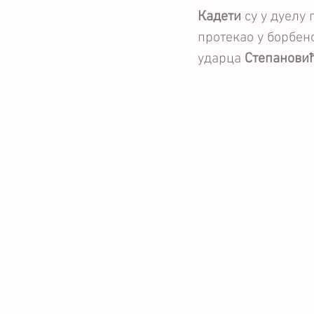
Кадети
 су у дуелу
протекао у борбен
ударца 
Степанови