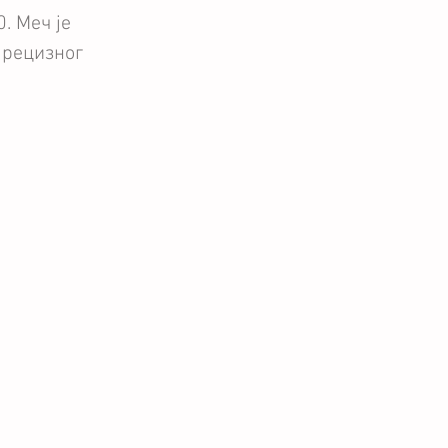
. Меч је 
прецизног 