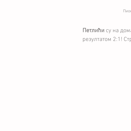
Пио
Петлићи
 су на до
резултатом 2:1! С