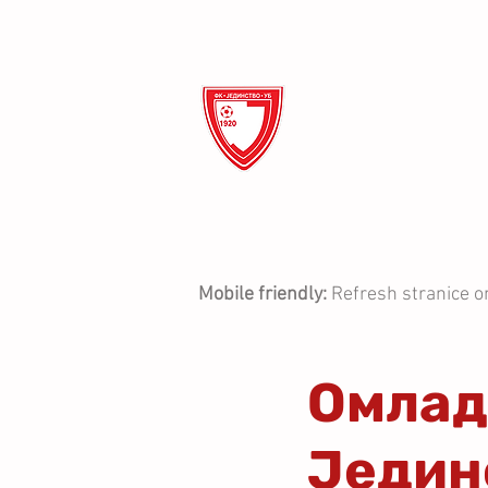
ФК Ј
ПОЧЕТНА
О КЛУБУ
Mobile friendly:
Refresh stranice o
Омлад
Једин