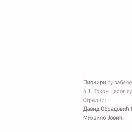
Пионири
 су забе
6:1. Током целог с
Стрелци:
Давид Обрадовић (
Михаило Јовић.