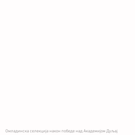
Омладинска селекција након победе над Академијом Дуљај