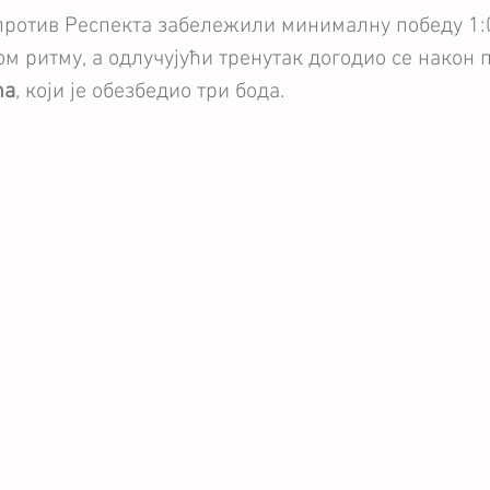
 против Респекта забележили минималну победу 1:0
ом ритму, а одлучујући тренутак догодио се након 
ћа
, који је обезбедио три бода.