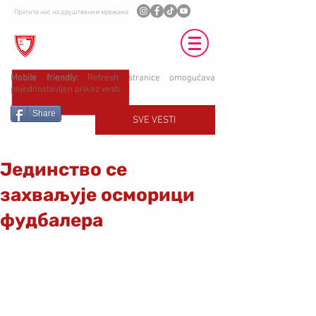
Пратите нас на друштвеним мрежама
ФК ЈЕДИНСТВО УБ
Mobile friendly:
Refresh stranice omogućava
pojednostavljen prikaz vesti
Share
SVE VESTI
Јединство се
захваљује осморици
фудбалера