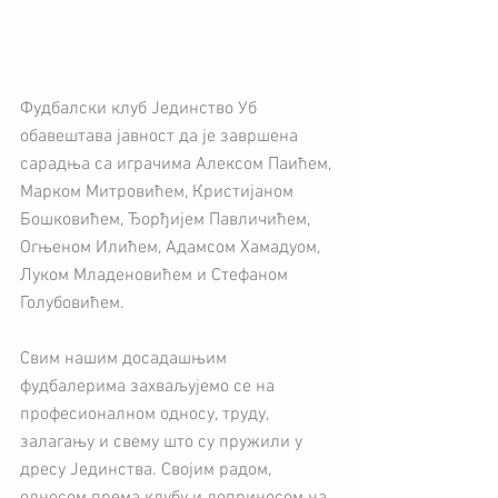
Фудбалски клуб Јединство Уб 
обавештава јавност да је завршена 
сарадња са играчима Алексом Паићем, 
Марком Митровићем, Кристијаном 
Бошковићем, Ђорђијем Павличићем, 
Огњеном Илићем, Адамсом Хамадуом, 
Луком Младеновићем и Стефаном 
Голубовићем.
Свим нашим досадашњим 
фудбалерима захваљујемо се на 
професионалном односу, труду, 
залагању и свему што су пружили у 
дресу Јединства. Својим радом, 