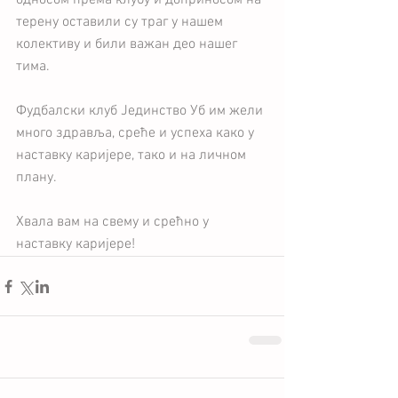
односом према клубу и доприносом на 
терену оставили су траг у нашем 
колективу и били важан део нашег 
тима.
Фудбалски клуб Јединство Уб им жели 
много здравља, среће и успеха како у 
наставку каријере, тако и на личном 
плану. 
Хвала вам на свему и срећно у 
наставку каријере!