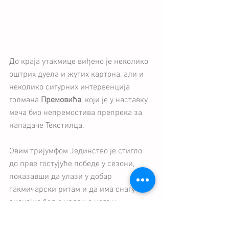
До краја утакмице виђено је неколико 
оштрих дуела и жутих картона, али и 
неколико сигурних интервенција 
голмана 
Премовића
, који је у наставку 
меча био непремостива препрека за 
нападаче Текстилца.
Овим тријумфом Јединство је стигло 
до прве гостујуће победе у сезони, 
показавши да улази у добар 
такмичарски ритам и да има снагу за 
значајно боље издање него у 
претходном периоду.