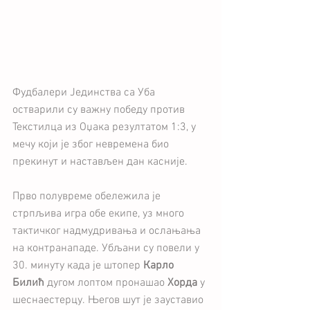
Фудбалери Јединства са Уба 
остварили су важну победу против 
Текстилца из Оџака резултатом 1:3, у 
мечу који је због невремена био 
прекинут и настављен дан касније.
Прво полувреме обележила је 
стрпљива игра обе екипе, уз много 
тактичког надмудривања и ослањања 
на контранападе. Убљани су повели у 
30. минуту када је штопер 
Карло 
Билић
 дугом лоптом пронашао 
Хорда
 у 
шеснаестерцу. Његов шут је зауставио 