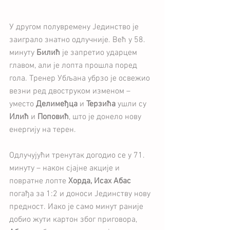
У другом полувремену Јединство је 
заиграло знатно одлучније. Већ у 58. 
минуту 
Билић
 је запретио ударцем 
главом, али је лопта прошла поред 
гола. Тренер Убљана убрзо је освежио 
везни ред двоструком изменом – 
уместо 
Делимеђца
 и 
Терзића
 ушли су 
Илић
 и 
Поповић
, што је донело нову 
енергију на терен.
Одлучујући тренутак догодио се у 71. 
минуту – након сјајне акције и 
повратне лопте 
Хорда, Исах Абас
погађа за 1:2 и доноси Јединству нову 
предност. Иако је само минут раније 
добио жути картон због приговора, 