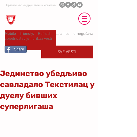
Пратите нас на друштвеним мрежама
ФК ЈЕДИНСТВО УБ
Mobile friendly:
Refresh stranice omogućava
pojednostavljen prikaz vesti
Share
SVE VESTI
Јединство убедљиво
савладало Текстилац у
дуелу бивших
суперлигаша