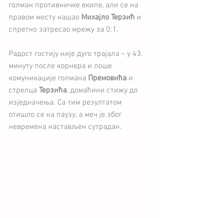
голман противничке екипе, али се на 
правом месту нашао 
Михајло Терзић
 и 
спретно затресао мрежу за 0:1.
Радост гостију није дуго трајала – у 43. 
минуту после корнера и лоше 
комуникације голмана 
Премовића
 и 
стрелца 
Терзића
, домаћини стижу до 
изједначења. Са тим резултатом 
отишло се на паузу, а меч је због 
невремена настављен сутрадан.