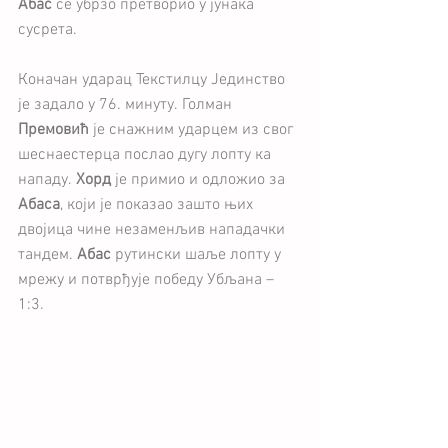
Абас
 се убрзо претворио у јунака 
сусрета.
Коначан ударац Текстилцу Јединство 
је задало у 76. минуту. Голман 
Премовић
 је снажним ударцем из свог 
шеснаестерца послао дугу лопту ка 
нападу. 
Хорд 
је примио и одложио за
Абаса
, који је показао зашто њих 
двојица чине незаменљив нападачки 
тандем. 
Абас
 рутински шаље лопту у 
мрежу и потврђује победу Убљана – 
1:3.