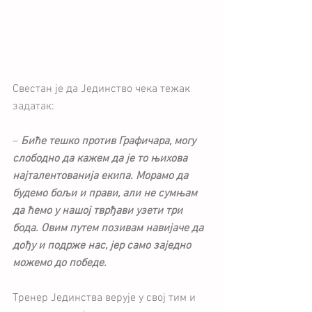
Свестан је да Јединство чека тежак 
задатак:
– 
Биће тешко против Графичара, могу 
слободно да кажем да је то њихова 
најталентованија екипа. Морамо да 
будемо бољи и прави, али не сумњам 
да ћемо у нашој тврђави узети три 
бода. Овим путем позивам навијаче да 
дођу и подрже нас, јер само заједно 
можемо до победе.
Тренер Јединства верује у свој тим и 