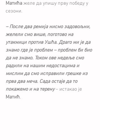
Матића
 желе да упишу прву победу у 
сезони.
– После два ремија нисмо задовољни, 
желели смо више, поготово на 
утакмици против Ушћа. Драго ми је да 
знамо где је проблем – проблем би био 
да не знамо. Током ове недеље смо 
радили на нашим недостацима и 
мислим да смо исправили грешке из 
прва два меча. Сада остаје да то 
покажемо и на терену 
– истакао је 
Матић
.