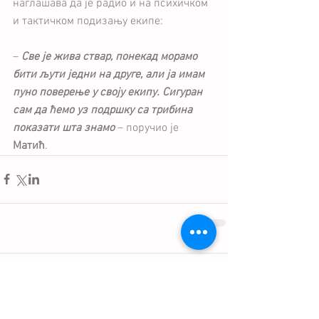
наглашава да је радио и на психичком 
и тактичком подизању екипе:
– 
Све је жива ствар, понекад морамо 
бити љути једни на друге, али ја имам 
пуно поверење у своју екипу. Сигуран 
сам да ћемо уз подршку са трибина 
показати шта знамо
 – поручио је 
Матић
.
Comments