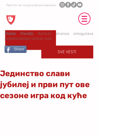
Пратите нас на друштвеним мрежама
ФК ЈЕДИНСТВО УБ
Mobile friendly:
Refresh stranice omogućava
pojednostavljen prikaz vesti
Share
SVE VESTI
Јединство слави
јубилеј и први пут ове
сезоне игра код куће