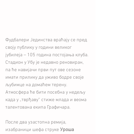
Фудбалери Јединства враћају се пред 
своју публику у години великог 
јубилеја – 105 година постојања клуба. 
Стадион у Убу је недавно реновиран, 
па ће навијачи први пут ове сезоне 
имати прилику да уживо бодре своје 
љубимце на домаћем терену. 
Атмосфера ће бити посебна у недељу 
када у „тврђаву“ стиже млада и веома 
талентована екипа Графичара.
После два узастопна ремија, 
изабраници шефа струке 
Уроша 