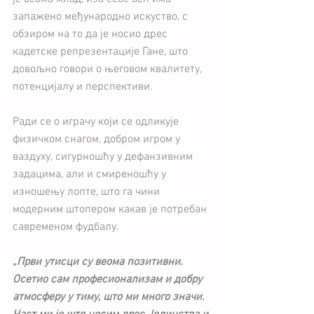
запажено међународно искуство, с 
обзиром на то да је носио дрес 
кадетске репрезентације Гане, што 
довољно говори о његовом квалитету, 
потенцијалу и перспективи.
Ради се о играчу који се одликује 
физичком снагом, добром игром у 
ваздуху, сигурношћу у дефанзивним 
задацима, али и смиреношћу у 
изношењу лопте, што га чини 
модерним штопером какав је потребан 
савременом фудбалу.
„Први утисци су веома позитивни. 
Осетио сам професионализам и добру 
атмосферу у тиму, што ми много значи. 