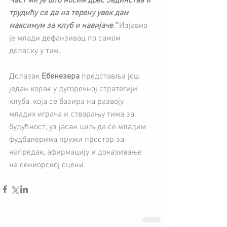
Част ми је што носим дрес Јединства и 
трудићу се да на терену увек дам 
максимум за клуб и навијаче.“ 
Изјавио 
је млади дефанзивац по самом 
доласку у тим.
Долазак 
Ебенезера
 представља још 
један корак у дугорочној стратегији 
клуба, која се базира на развоју 
младих играча и стварању тима за 
будућност, уз јасан циљ да се младим 
фудбалерима пружи простор за 
напредак, афирмацију и доказивање 
на сениорској сцени.