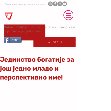
Пратите нас на друштвеним мрежама
ФК ЈЕДИНСТВО УБ
Mobile friendly:
Refresh stranice omogućava
pojednostavljen prikaz vesti
Share
SVE VESTI
Јединство богатије за
још једно младо и
перспективно име!