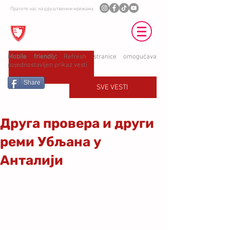
Пратите нас на друштвеним мрежама
ФК ЈЕДИНСТВО УБ
Mobile friendly:
Refresh stranice omogućava
pojednostavljen prikaz vesti
Share
SVE VESTI
Друга провера и други
реми Убљана у
Анталији