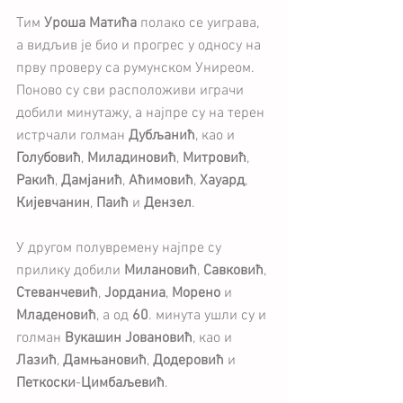
Тим 
Уроша Матића
 полако се уиграва, 
а видљив је био и прогрес у односу на 
прву проверу са румунском Униреом. 
Поново су сви расположиви играчи 
добили минутажу, а најпре су на терен 
истрчали голман 
Дубљанић
, као и 
Голубовић
, 
Миладиновић
, 
Митровић
, 
Ракић
, 
Дамјанић
, 
Аћимовић
, 
Хауард
, 
Кијевчанин
, 
Паић
 и 
Дензел
.
У другом полувремену најпре су 
прилику добили 
Милановић
, 
Савковић
, 
Стеванчевић
, 
Јорданиа
, 
Морено
 и 
Младеновић
, а од 
60
. минута ушли су и 
голман 
Вукашин
Јовановић
, као и 
Лазић
, 
Дамњановић
, 
Додеровић
 и 
Петкоски
-
Цимбаљевић
.