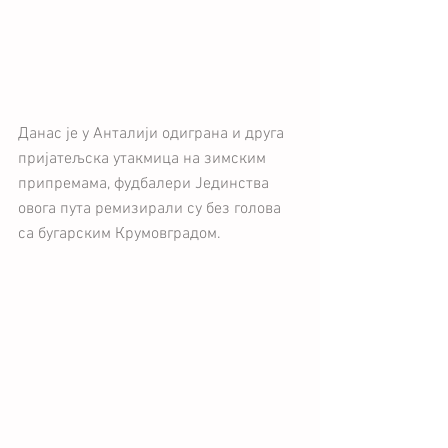
Данас је у Анталији одиграна и друга 
пријатељска утакмица на зимским 
припремама, фудбалери Јединства 
овога пута ремизирали су без голова 
са бугарским Крумовградом.