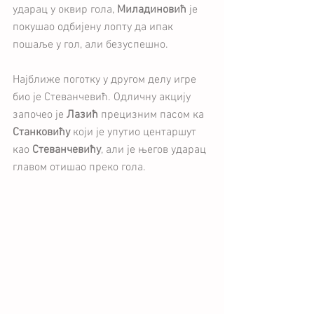
ударац у оквир гола, 
Миладиновић
 је 
покушао одбијену лопту да ипак 
пошаље у гол, али безуспешно.
Најближе поготку у другом делу игре 
био је Стеванчевић. Одличну акцију 
започео је 
Лазић
 прецизним пасом ка 
Станковићу
 који је упутио центаршут 
као 
Стеванчевићу
, али је његов ударац 
главом отишао преко гола.