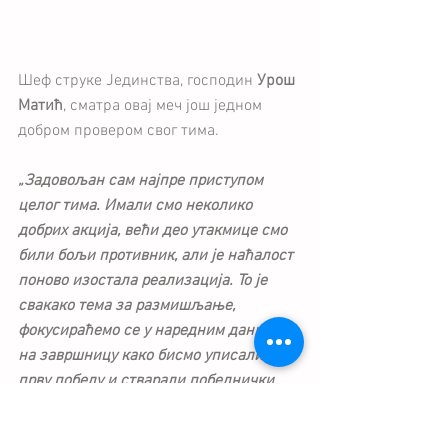
Шеф струке Јединства, господин
 Урош 
Матић
, сматра овај меч још једном 
добром провером свог тима.
„Задовољан сам најпре приступом 
целог тима. Имали смо неколико 
добрих акција, већи део утакмице смо 
били бољи противник, али је наћалост 
поново изостала реализација. То је 
свакако тема за размишљање, 
фокусираћемо се у наредним данима 
на завршницу како бисмо уписали 
прву победу и стварали победнички 
менталитет!“