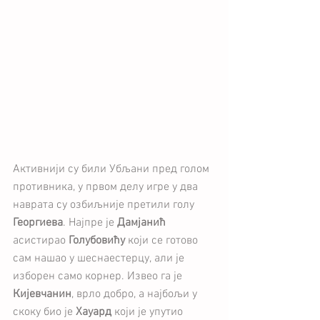
Активнији су били Убљани пред голом 
противника, у првом делу игре у два 
наврата су озбиљније претили голу 
Георгиева
. Најпре је 
Дамјанић
асистирао 
Голубовићу
 који се готово 
сам нашао у шеснаестерцу, али је 
изборен само корнер. Извео га је 
Кијевчанин
, врло добро, а најбољи у 
скоку био је 
Хауард
 који је упутио 