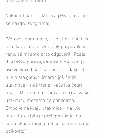
pokazuje 90. minut.
Nakon utakmice, Miodrag Pivaš osvrnuo 
se na igru svog tima:
"Verovao sam u nas, u ceo tim. Tekstilac 
je pokazao da je čvrsta ekipa, poveli su 
rano, ali mi smo brzo odgovorili. Posle 
dva teška poraza, smatram da nam je 
ovo velika odskočna daska za dalje, ali 
nije ništa gotovo, imamo još četiri 
utakmice – naš trener kaže još četiri 
finala. Mi smo tu da pokažemo da svaku 
utakmicu možemo da pobedimo. 
Emocije na kraju utakmice – na ivici 
infarkta, ali bilo je prelepo zaista, na 
kraju skandiranje publike, jednom rečju 
bajkovito."