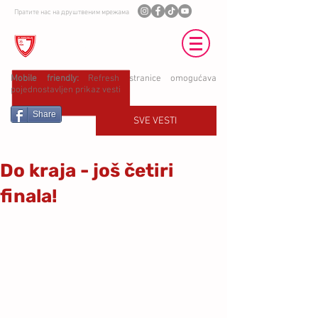
Пратите нас на друштвеним мрежама
ФК ЈЕДИНСТВО УБ
Mobile friendly:
Refresh stranice omogućava
pojednostavljen prikaz vesti
Share
SVE VESTI
Do kraja - još četiri
finala!