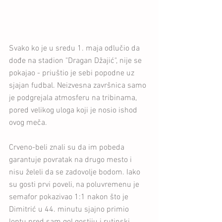
Svako ko je u sredu 1. maja odlučio da 
dođe na stadion "Dragan Džajić", nije se 
pokajao - priuštio je sebi popodne uz 
sjajan fudbal. Neizvesna završnica samo 
je podgrejala atmosferu na tribinama, 
pored velikog uloga koji je nosio ishod 
ovog meča.
Crveno-beli znali su da im pobeda 
garantuje povratak na drugo mesto i 
nisu želeli da se zadovolje bodom. Iako 
su gosti prvi poveli, na poluvremenu je 
semafor pokazivao 1:1 nakon što je 
Dimitrić u 44. minutu sjajno primio 