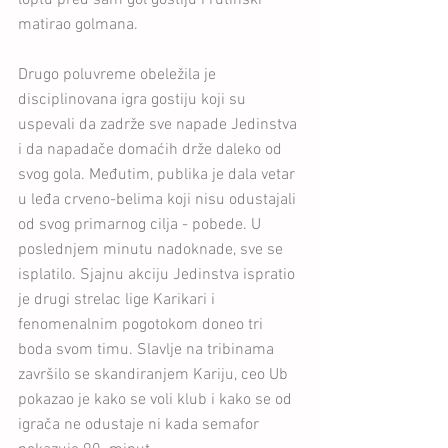
loptu pred sam gol gostiju i rutinski 
matirao golmana. 
Drugo poluvreme obeležila je 
disciplinovana igra gostiju koji su 
uspevali da zadrže sve napade Jedinstva 
i da napadače domaćih drže daleko od 
svog gola. Međutim, publika je dala vetar 
u leđa crveno-belima koji nisu odustajali 
od svog primarnog cilja - pobede. U 
poslednjem minutu nadoknade, sve se 
isplatilo. Sjajnu akciju Jedinstva ispratio 
je drugi strelac lige Karikari i 
fenomenalnim pogotokom doneo tri 
boda svom timu. Slavlje na tribinama 
završilo se skandiranjem Kariju, ceo Ub 
pokazao je kako se voli klub i kako se od 
igrača ne odustaje ni kada semafor 