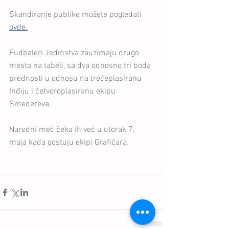
Skandiranje publike možete pogledati 
ovde.
Fudbaleri Jedinstva zauzimaju drugo 
mesto na tabeli, sa dva odnosno tri boda 
prednosti u odnosu na trećeplasiranu 
Inđiju i četvoroplasiranu ekipu 
Smedereva.
Naredni meč čeka ih već u utorak 7. 
maja kada gostuju ekipi Grafičara.