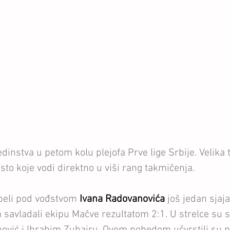
nstva u petom kolu plejofa Prve lige Srbije. Velika t
o koje vodi direktno u viši rang takmičenja. 
beli pod vođstvom 
Ivana Radovanovića
 još jedan sjaj
avladali ekipu Mačve rezultatom 2:1. U strelce su s
nović i Ibrahim Zubairu. Ovom pobedom učvrstili su po