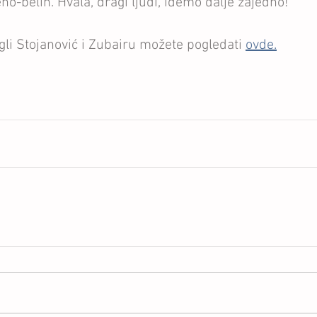
eno-belih. Hvala, dragi ljudi, idemo dalje zajedno!
gli Stojanović i Zubairu možete pogledati 
ovde.