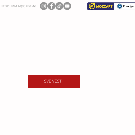
уштвеним мрежама
И ТИМ
СЕЗОНА 2026/27
SVE VESTI