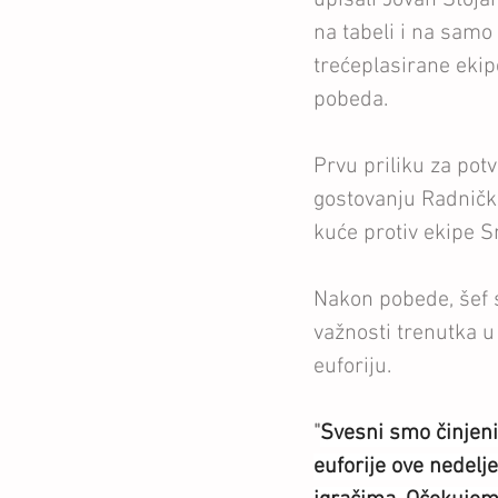
na tabeli i na samo
trećeplasirane ekipe
pobeda. 
Prvu priliku za pot
gostovanju Radničk
kuće protiv ekipe 
Nakon pobede, šef 
važnosti trenutka u
euforiju.
"
Svesni smo činjenic
euforije ove nedelj