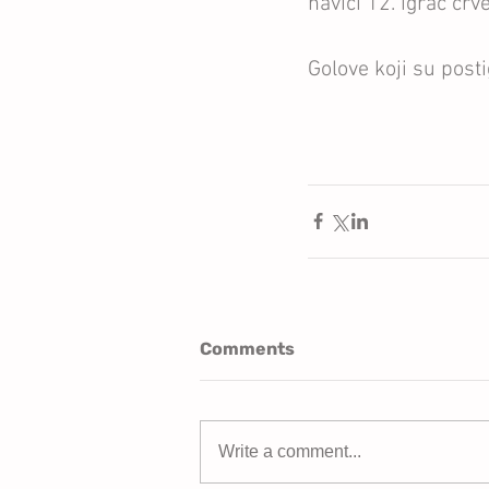
navici 12. igrač crv
Golove koji su posti
Comments
Write a comment...