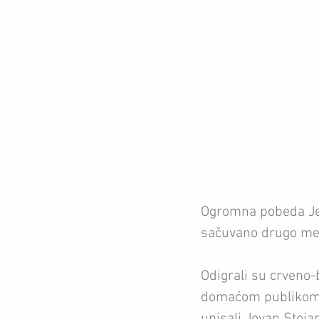
Ogromna pobeda Jedi
sačuvano drugo mest
Odigrali su crveno-
domaćom publikom s
upisali Jovan Stoja