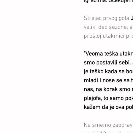
igračima. Očekujem 
Strelac prvog gola 
veliki deo sezone, a
prošloj utakmici pro
"Veoma teška utakmi
smo postavili sebi.
je teško kada se bo
mladi i nose se sa 
nas, na korak smo r
plejofa, to samo po
kažem da je ova pob
Ne smemo zaboraviti