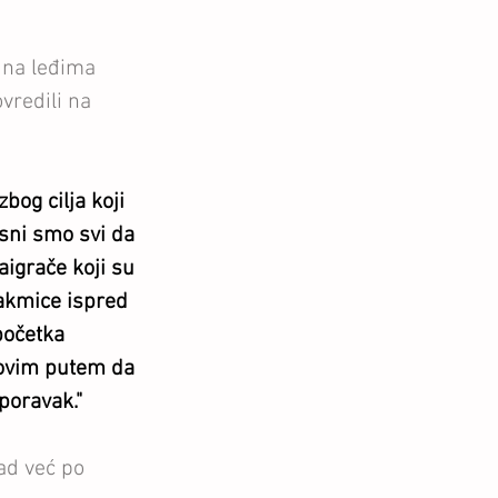
 na leđima 
vredili na 
og cilja koji 
sni smo svi da 
aigrače koji su 
takmice ispred 
početka 
 ovim putem da 
poravak."
ad već po 