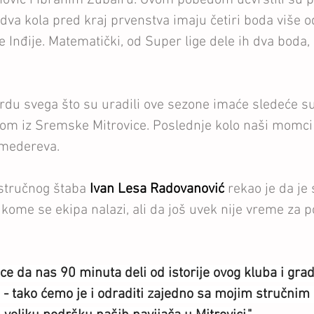
 dva kola pred kraj prvenstva imaju četiri boda više o
 Inđije. Matematički, od Super lige dele ih dva boda, 
vrdu svega što su uradili ove sezone imaće sledeće s
om iz Sremske Mitrovice. Poslednje kolo naši momci 
Smedereva.
stručnog štaba 
Ivan Lesa Radovanović
rekao je da je
 kome se ekipa nalazi, ali da još uvek nije vreme za 
e da nas 90 minuta deli od istorije ovog kluba i grada
e - tako ćemo je i odraditi zajedno sa mojim stručnim