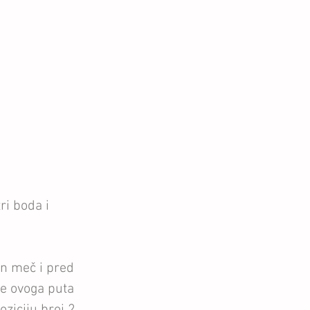
ri boda i 
an meč i pred 
e ovoga puta 
ziciju broj 2 