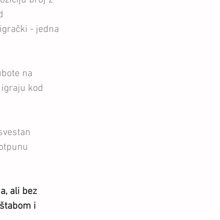
d 
igrački - jedna 
ubote na 
igraju kod 
 svestan 
potpunu 
, ali bez 
 štabom i 