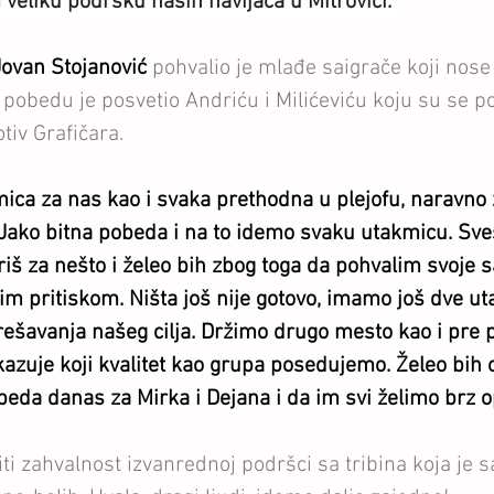
veliku podršku naših navijača u Mitrovici."
Jovan Stojanović
pohvalio je mlađe saigrače koji nose
 pobedu je posvetio Andriću i Milićeviću koju su se po
tiv Grafičara.
ca za nas kao i svaka prethodna u plejofu, naravno zb
 Jako bitna pobeda i na to idemo svaku utakmicu. Sve
riš za nešto i želeo bih zbog toga da pohvalim svoje s
tim pritiskom. Ništa još nije gotovo, imamo još dve u
ešavanja našeg cilja. Držimo drugo mesto kao i pre 
kazuje koji kvalitet kao grupa posedujemo. Želeo bih
eda danas za Mirka i Dejana i da im svi želimo brz o
 zahvalnost izvanrednoj podršci sa tribina koja je s