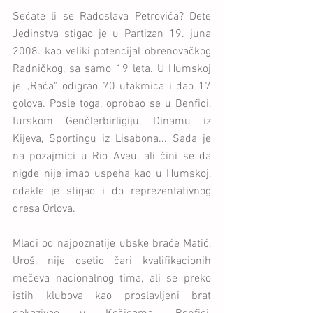
Sećate li se Radoslava Petrovića? Dete 
Jedinstva stigao je u Partizan 19. juna 
2008. kao veliki potencijal obrenovačkog 
Radničkog, sa samo 19 leta. U Humskoj 
je „Raća“ odigrao 70 utakmica i dao 17 
golova. Posle toga, oprobao se u Benfici, 
turskom Genčlerbirligiju, Dinamu iz 
Kijeva, Sportingu iz Lisabona... Sada je 
na pozajmici u Rio Aveu, ali čini se da 
nigde nije imao uspeha kao u Humskoj, 
odakle je stigao i do reprezentativnog 
dresa Orlova.
Mlađi od najpoznatije ubske braće Matić, 
Uroš, nije osetio čari kvalifikacionih 
mečeva nacionalnog tima, ali se preko 
istih klubova kao proslavljeni brat 