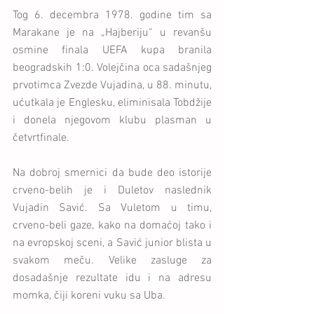
Tog 6. decembra 1978. godine tim sa 
Marakane je na „Hajberiju“ u revanšu 
osmine finala UEFA kupa branila 
beogradskih 1:0. Volejčina oca sadašnjeg 
prvotimca Zvezde Vujadina, u 88. minutu, 
ućutkala je Englesku, eliminisala Tobdžije 
i donela njegovom klubu plasman u 
četvrtfinale.
Na dobroj smernici da bude deo istorije 
crveno-belih je i Duletov naslednik 
Vujadin Savić. Sa Vuletom u timu, 
crveno-beli gaze, kako na domaćoj tako i 
na evropskoj sceni, a Savić junior blista u 
svakom meču. Velike zasluge za 
dosadašnje rezultate idu i na adresu 
momka, čiji koreni vuku sa Uba.