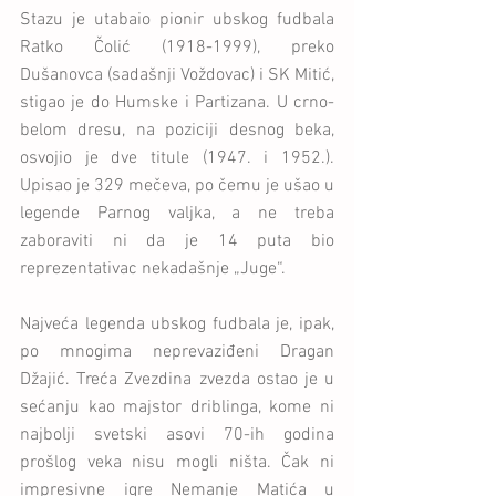
Stazu je utabaio pionir ubskog fudbala 
Ratko Čolić (1918-1999), preko 
Dušanovca (sadašnji Voždovac) i SK Mitić, 
stigao je do Humske i Partizana. U crno-
belom dresu, na poziciji desnog beka, 
osvojio je dve titule (1947. i 1952.). 
Upisao je 329 mečeva, po čemu je ušao u 
legende Parnog valjka, a ne treba 
zaboraviti ni da je 14 puta bio 
reprezentativac nekadašnje „Juge“.
Najveća legenda ubskog fudbala je, ipak, 
po mnogima neprevaziđeni Dragan 
Džajić. Treća Zvezdina zvezda ostao je u 
sećanju kao majstor driblinga, kome ni 
najbolji svetski asovi 70-ih godina 
prošlog veka nisu mogli ništa. Čak ni 
impresivne igre Nemanje Matića u 