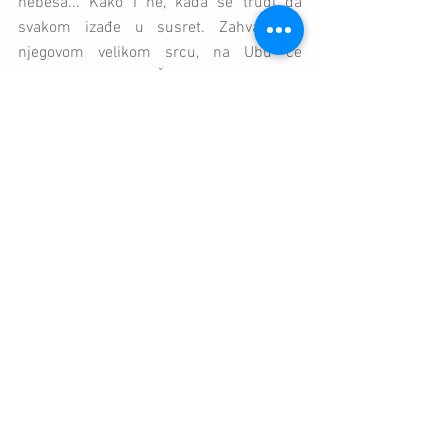
nebesa... Kako I ne, kada se trudi da 
svakom izađe u susret. Zahvaljujući 
njegovom velikom srcu, na Ubu će 
ponovo rasti neki „Čola“, „Džaja“, „Dule“, 
„Raća“..
Tekst preuzet sa: 
https://www.srbijadanas.com/sport/fud
bal/fudbalski-svet-ovo-ne-pamti-znate-
li-koja-varosica-je-dala-najvise-
reprezentativaca-videofoto-2017-11-15
#Ub
#Jedinstvo
#NemanjaMatić
#UrošMatić
#RadosavPetrović
#DraganDžajić
#DušanSavić