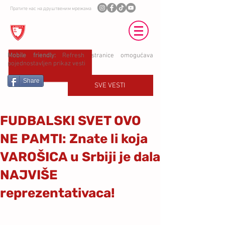
Пратите нас на друштвеним мрежама
ФК ЈЕДИНСТВО УБ
Mobile friendly:
Refresh stranice omogućava
pojednostavljen prikaz vesti
Share
SVE VESTI
FUDBALSKI SVET OVO
NE PAMTI: Znate li koja
VAROŠICA u Srbiji je dala
NAJVIŠE
reprezentativaca!