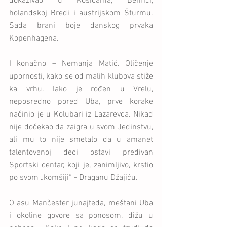
dokazivao u Košicama, Benfici, 
holandskoj Bredi i austrijskom Šturmu. 
Sada brani boje danskog prvaka 
Kopenhagena.
I konačno – Nemanja Matić. Oličenje 
upornosti, kako se od malih klubova stiže 
ka vrhu. Iako je rođen u Vrelu, 
neposredno pored Uba, prve korake 
načinio je u Kolubari iz Lazarevca. Nikad 
nije dočekao da zaigra u svom Jedinstvu, 
ali mu to nije smetalo da u amanet 
talentovanoj deci ostavi predivan 
Sportski centar, koji je, zanimljivo, krstio 
po svom „komšiji“ - Draganu Džajiću.
O asu Mančester junajteda, meštani Uba 
i okoline govore sa ponosom, dižu u 