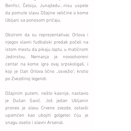
Benfici, Čelsiju, Junajtedu...nisu uspele 
da pomute slavu Džajine veličine o kome 
Ubljani sa ponosom pričaju.
Obzirom da su reprezentativac Orlova i 
njegov slavni fudbalski predak počeli na 
istom mestu da pikaju loptu, u matičnom 
Jedinstvu, Nemanja je novootvoreni 
centar na kome igra ovaj srpskoligaš, i 
koji je član Orlova lično „osvežio“, krstio 
po Zvezdinoj legendi.
Džajinim putem, nešto kasnije, nastavio 
je Dušan Savić. Još jedan Ubljanin 
proneo je slavu Crvene zvezde, ostavši 
upamćen kao ubojiti golgeter, čiju je 
snagu osetio i slavni Arsenal.