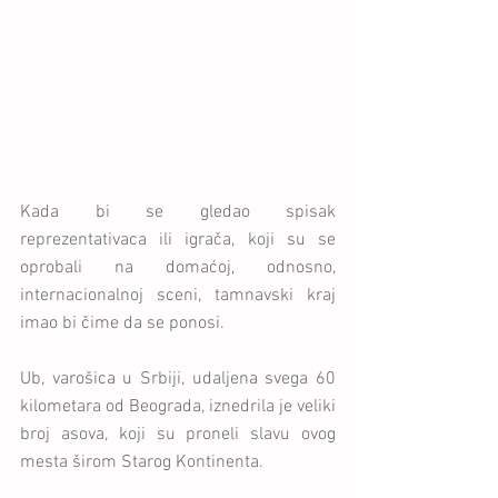
Kada bi se gledao spisak 
reprezentativaca ili igrača, koji su se 
oprobali na domaćoj, odnosno, 
internacionalnoj sceni, tamnavski kraj 
imao bi čime da se ponosi.
Ub, varošica u Srbiji, udaljena svega 60 
kilometara od Beograda, iznedrila je veliki 
broj asova, koji su proneli slavu ovog 
mesta širom Starog Kontinenta.