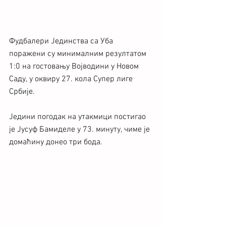
Фудбалери Јединства са Уба 
поражени су минималним резултатом 
1:0 на гостовању Војводини у Новом 
Саду, у оквиру 27. кола Супер лиге 
Србије. 
Једини погодак на утакмици постигао 
је Јусуф Бамиделе у 73. минуту, чиме је 
домаћину донео три бода.