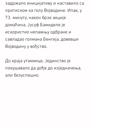
задржало иницијативу и наставило са 
притиском ка голу Војводине. Ипак, у 
73. минуту, након брзе акције 
домаћина, Јусуф Бамиделе је 
искористио непажњу одбране и 
савладао голмана Бенгија, довевши 
Војводину у вођство.
До краја утакмице, Јединство је 
покушавало да дође до изједначења, 
али безуспешно.