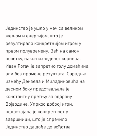
Јединство је ушло у меч са великом 
жељом и енергијом, што је 
резултирало конкретнијом игром у 
првом полувремену. Већ на самом 
почетку, након изведеног корнера, 
Иван Рогач је запретио голу домаћина, 
али без промене резултата. Сарадња 
између Дензела и Миладиновића на 
десном боку представљала је 
константну претњу за одбрану 
Војводине. Упркос доброј игри, 
недостајала је конкретност у 
завршници, што је спречило 
Јединство да дође до вођства.