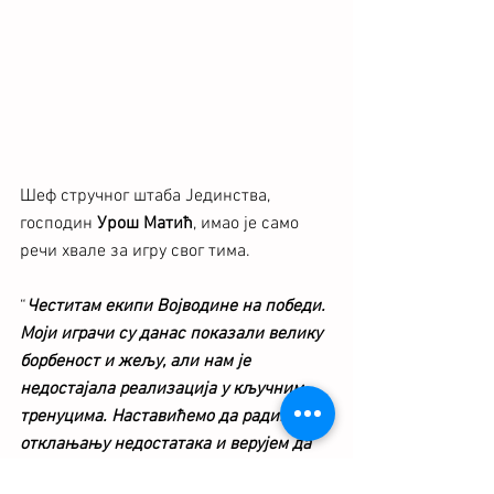
Шеф стручног штаба Јединства, 
господин 
Урош Матић
, имао је само 
речи хвале за игру свог тима.
“
Честитам екипи Војводине на победи. 
Моји играчи су данас показали велику 
борбеност и жељу, али нам је 
недостајала реализација у кључним 
тренуцима. Наставићемо да радимо на 
отклањању недостатака и верујем да 
ћемо у наредним утакмицама 