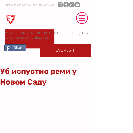
Пратите нас на друштвеним мрежама
ФК ЈЕДИНСТВО УБ
Mobile friendly:
Refresh stranice omogućava
pojednostavljen prikaz vesti
Share
SVE VESTI
Уб испустио реми у
Новом Саду