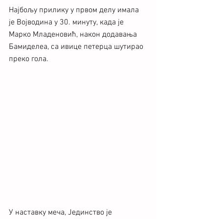
Најбољу прилику у првом делу имала 
је Војводина у 30. минуту, када је 
Марко Младеновић, након додавања 
Бамиделеа, са ивице петерца шутирао 
преко гола.
У наставку меча, Јединство је 